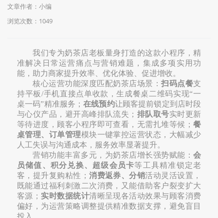
文章作者：小编
浏览次数：
1049
我们专为奶茶店老板量身打造的这款小程序，精
准解决日常运营痛点与营销难题，集成多项实用功
能，助力商家提升效率、优化体验、促进增收。
核心运营功能深度匹配奶茶店场景：
扫码点餐
支
持平板
/
手机直接点单收款，生成餐桌二维码实现
“
一
桌一码
”
精准服务；
在线预约
让顾客提前锁定到店时段
与心仪产品，避开高峰排队流失；
排队取号
实时更新
等待进度，顾客小程序即可查看，无需扎堆等候；
餐
桌管理、订单管理
模块一键掌控运营状态，大幅减少
人工失误与沟通成本，服务效率显著提升。
营销功能丰富多元，为奶茶店增长强势赋能：
会
员储值、积分兑换、超级会员卡
等工具精准锁定老
客，提升复购粘性；
消费返券、分销
活动灵活设置，
既能通过福利刺激二次消费，又能借助客户裂变扩大
客源；
实时数据统计
清晰呈现各活动效果与顾客消费
偏好，为运营策略调整提供精准数据支撑，避免盲目
投入。