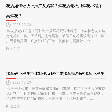
花店如何做线上推广及拓客？鲜花店老板用鲜花小程序
卖鲜花？
2025-10-20
鲜花店老板注意！可打造专属鲜花配送小程序，上架特色花束与
定制花艺。客户下单后拉进专属群，节假日送花需求高峰时，客
户无需翻美团，直接找咱们下单，复购触达更高效！成...
阅读全文
挪车码小程序搭建制作,无限生成挪车贴,扫码挪车小程序
2025-10-20
今天给各位车主推荐一款超实用的挪车码小程序！不少人应该都
见过它——只需扫码就能呼叫车主挪车，不仅操作简单不费劲，
还能牢牢守住咱们的隐私，再也不用怕手机号泄露了。...
阅读全文