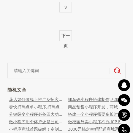
3
下一
页
随机文章
花店如何做线上推广及拓客？鲜花店老板用鲜花小程序卖鲜花？
挪车码小程序搭建制作,无限生成挪车贴,扫码挪车小程序
餐饮扫码点单小程序,扫码点单小程序
商品预售小程序开发，商城预售功能#预售小程序开发
分销裂变小程序必备四大功能,做分销裂变小程序需要什么功能
搭建一个小程序需要多长时间呢？关键看开发方式
做小程序用个体户还是公司营业执照
做校园外卖小程序不办 ICP EDI 行不行？
小程序商城难题破解！定制化方案打通获客运营全流程
3000元搞定生鲜配送商城系统，灵活破局业务难题
1