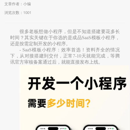
文章作者：小编
浏览次数：
1001
很多老板想做小程序，但是不知道搭建要花多长
时间？其实关键在于你选的是成品
SaaS
模板小程序，
还是按需定制开发的小程序。
- SaaS
模板小程序：效率首选！资料齐全的情况
下，从对接搭建到交付，正常
7-10
天就能完成，等腾
讯官方审核备案通过后，就能直接发布上线。