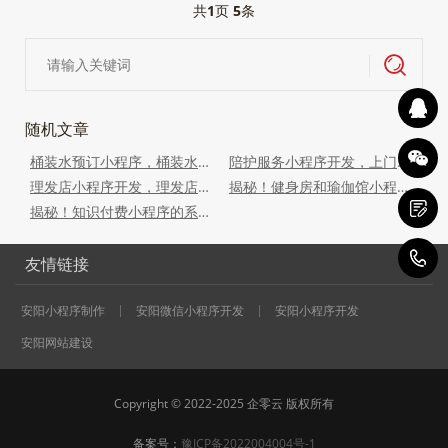
共
1
页
5
条
随机文章
桶装水预订小程序，桶装水配送小程序，桶装水预订软件
陪护服务小程序开发，上门陪护小程序开发，陪护配置小程序开发
理发店小程序开发，理发店上门理发系统小程序，帮你突破经营瓶颈
揭秘！健身房和瑜伽馆小程序开发的必备功能！健身房小程序开发
揭秘！知识付费小程序的系统功能如此强大！你绝对不能错过
1
友情链接
安阳小程序制作
安阳微信小程序开发
安阳小程序开发
安阳网站建设
Copyright © 2022-2025 企零云 版权所有
备案号：
豫ICP备2022004004号-1