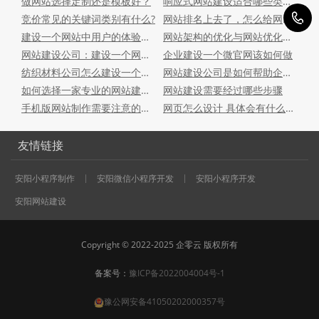
做网站选择定制还是模板好？
响应式网站建设适合哪些类型的企业
1
竞价常见的关键词类别有什么?
网站排名上去了，怎么给网站引流? 网站引流十种方法!
建设一个网站中用户的体验感的重要性多重要？
网站架构的优化与网站优化之间的影响
网站建设公司：建设一个网站都需要考虑哪些？
企业建设一个微官网该如何做
纺织材料公司怎么建设一个属于自己的网站
网站建设公司是如何帮助企业建设H5页面的
如何选择一家专业的网站建设公司
网站建设需要经过哪些步骤
手机版网站制作需要注意的事项
网页怎么设计 具体会有什么要求呢
友情链接
安阳小程序制作
安阳微信小程序开发
安阳小程序开发
安阳网站建设
Copyright © 2022-2025 企零云 版权所有
备案号：
豫ICP备2022004004号-1
豫公网安备41050202000357号